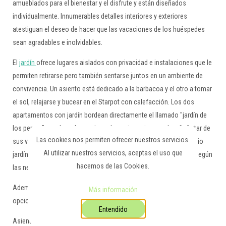
amueblados para el bienestar y el disfrute y están diseñados
individualmente. Innumerables detalles interiores y exteriores
atestiguan el deseo de hacer que las vacaciones de los huéspedes
sean agradables e inolvidables.
El
jardín
ofrece lugares aislados con privacidad e instalaciones que le
permiten retirarse pero también sentarse juntos en un ambiente de
convivencia. Un asiento está dedicado a la barbacoa y el otro a tomar
el sol, relajarse y bucear en el Starpot con calefacción. Los dos
apartamentos con jardín bordean directamente el llamado "jardín de
los perros", en el que los amigos de cuatro patas pueden disfrutar de
Las cookies nos permiten ofrecer nuestros servicios.
sus vacaciones en un entorno especialmente preparado. El amplio
Al utilizar nuestros servicios, aceptas el uso que
jardín para perros está claramente separado del resto del jardín según
hacemos de las Cookies.
las necesidades.
Además del equipamiento general, se pueden solicitar servicios
Más información
opcionales en función de la situación de la vida útil:
Entendido
Asientos para niños,