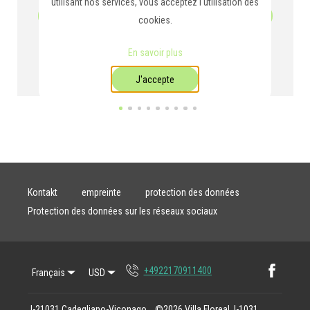
utilisant nos services, vous acceptez l'utilisation des
cookies.
En savoir plus
J'accepte
Kontakt
empreinte
protection des données
Protection des données sur les réseaux sociaux
Faceb
+4922170911400
Français
USD
I-21031 Cadegliano-Viconago,
©
2026
Villa Floreal, I-1031